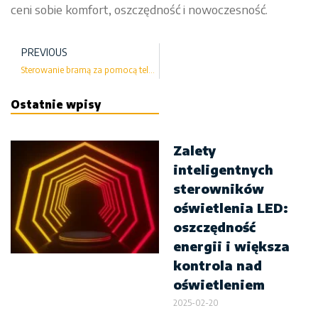
ceni sobie komfort, oszczędność i nowoczesność.
PREVIOUS
Sterowanie bramą za pomocą telefonu: Wygoda i bezpieczeństwo
Ostatnie wpisy
Zalety
inteligentnych
sterowników
oświetlenia LED:
oszczędność
energii i większa
kontrola nad
oświetleniem
2025-02-20